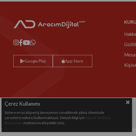
KUR
Hakkı
Gizlil
Mesaf
Google Play
App Store
Kişis
Çerez Kullanımı
Sizlere en iyi alışveriş deneyimini sunabilmek adına sitemizde
Copyright© 2024 All rights reserved.
çerezler(cookies) kullanmaktayız. Detaylı bilgi için
Kişisel Verilerin
Korunması
metnini inceleyebilirsiniz.