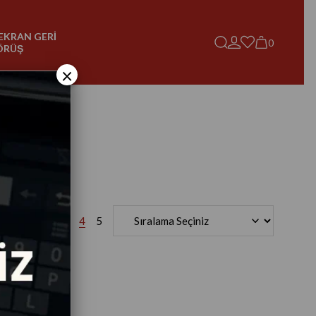
EKRAN GERİ
0
ÖRÜŞ
×