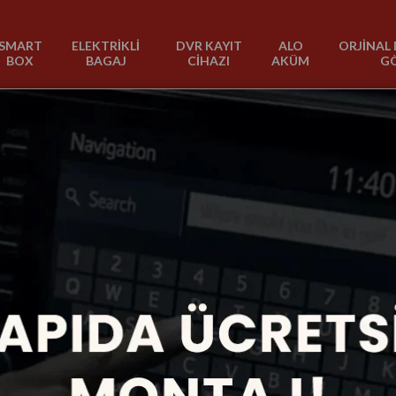
SMART
ELEKTRİKLİ
DVR KAYIT
ALO
ORJİNAL 
BOX
BAGAJ
CİHAZI
AKÜM
G
013
2009-2013
1 Ürün