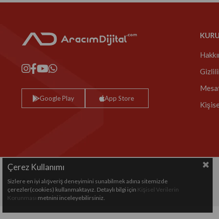
KUR
Hakkı
Gizlil
Mesaf
Google Play
App Store
Kişis
Çerez Kullanımı
Sizlere en iyi alışveriş deneyimini sunabilmek adına sitemizde
Copyright© 2024 All rights reserved.
çerezler(cookies) kullanmaktayız. Detaylı bilgi için
Kişisel Verilerin
Korunması
metnini inceleyebilirsiniz.