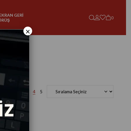
EKRAN GERİ
0
ÖRÜŞ
×