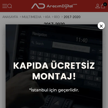
0
ANASAYFA
MULTIMEDIA
KIA
RIO
2017-2020
2017-2020
×
2 Ürün
Sıralama
Filtreleme
Kia Rio Android Multimedya Sistemi
Kia Rio Android Multimedya Sistemi
2017-2020
2017-2020