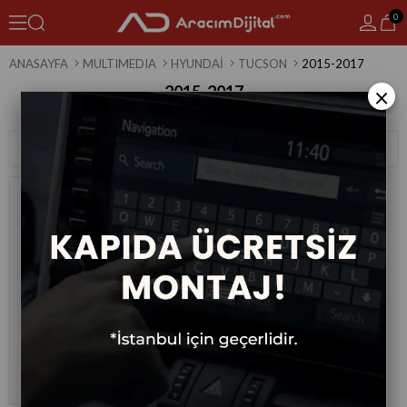
0
ANASAYFA
MULTIMEDIA
HYUNDAI
TUCSON
2015-2017
2015-2017
×
1 Ürün
Sıralama
Filtreleme
Hyundai Tucson Android
Multimedya Sistemi 2015-2017