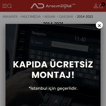
0
ANASAYFA
MULTIMEDIA
NISSAN
QASQHAI
2014-2021
2014-2021
×
1 Ürün
Sıralama
Filtreleme
Nissan Qasqhai Android
Multimedya Sistemi 2014-2021