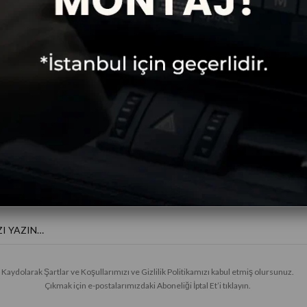
Ücretsiz
Taksitli Alışveriş
Kargo
E-BÜLTENE KAYIT OL
Haberler ve özel fırsatlar için
Kaydolarak Şartlar ve Koşullarımızı ve Gizlilik Politikamızı kabul etmiş olursunuz.
Çıkmak için e-postalarımızdaki Aboneliği İptal Et’i tıklayın.