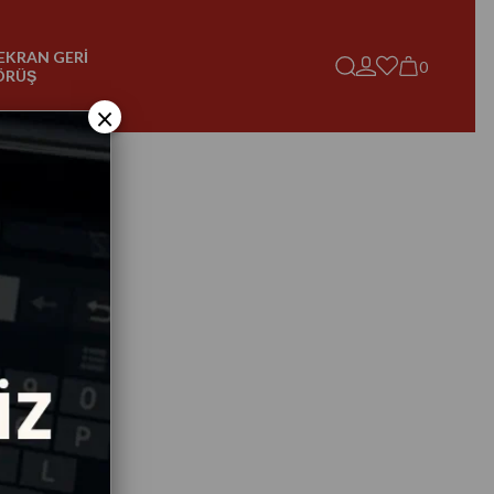
EKRAN GERİ
0
ÖRÜŞ
×