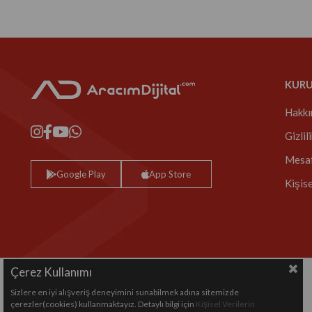
KUR
Hakkı
Gizlil
Mesaf
Google Play
App Store
Kişis
Çerez Kullanımı
Sizlere en iyi alışveriş deneyimini sunabilmek adına sitemizde
Copyright© 2024 All rights reserved.
çerezler(cookies) kullanmaktayız. Detaylı bilgi için
Kişisel Verilerin