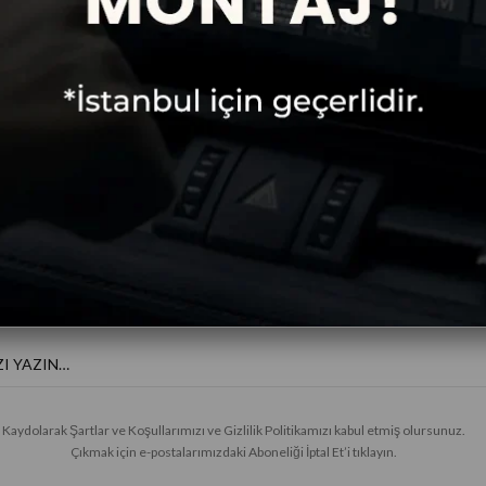
Ücretsiz
Taksitli Alışveriş
Kargo
E-BÜLTENE KAYIT OL
Haberler ve özel fırsatlar için
Kaydolarak Şartlar ve Koşullarımızı ve Gizlilik Politikamızı kabul etmiş olursunuz.
Çıkmak için e-postalarımızdaki Aboneliği İptal Et’i tıklayın.