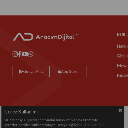
KUR
Hakkı
Gizlil
Mesaf
Google Play
App Store
Kişis
Çerez Kullanımı
Sizlere en iyi alışveriş deneyimini sunabilmek adına sitemizde
Copyright© 2024 All rights reserved.
çerezler(cookies) kullanmaktayız. Detaylı bilgi için
Kişisel Verilerin