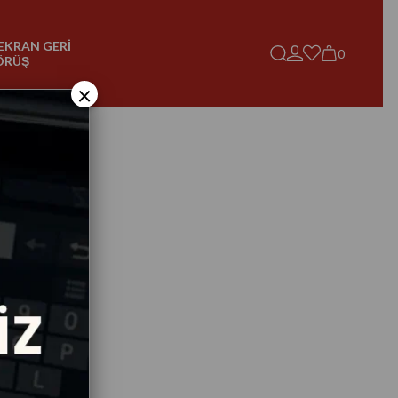
EKRAN GERİ
0
ÖRÜŞ
×