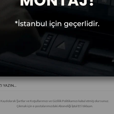
Ücretsiz
Taksitli Alışveriş
Kargo
E-BÜLTENE KAYIT OL
Haberler ve özel fırsatlar için
Kaydolarak Şartlar ve Koşullarımızı ve Gizlilik Politikamızı kabul etmiş olursunuz.
Çıkmak için e-postalarımızdaki Aboneliği İptal Et’i tıklayın.