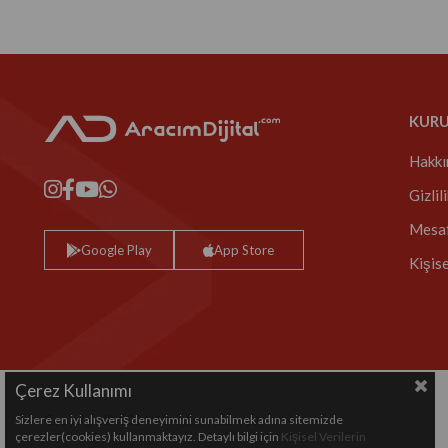
KUR
Hakkı
Gizlil
Mesaf
Google Play
App Store
Kişis
Çerez Kullanımı
Sizlere en iyi alışveriş deneyimini sunabilmek adına sitemizde
Copyright© 2024 All rights reserved.
çerezler(cookies) kullanmaktayız. Detaylı bilgi için
Kişisel Verilerin