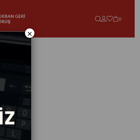
EKRAN GERİ
0
ÖRÜŞ
×