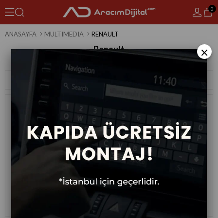
0
ANASAYFA
MULTIMEDIA
RENAULT
Renault
×
18 Ürün
Sıralama
Filtreleme
Renault Captur M-A/C Android
Renault Clio 3 Android Multimedya
Multimedya Sistemi 2011-2016
Sistemi 2006-2014