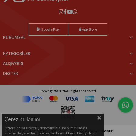
Google Play
App Store
KURUMSAL
KATEGORİLER
ALIŞVERİŞ
DESTEK
Copyright© 2024 All rights reserved.
Çerez Kullanımı
Sizlere en iyi alışveriş deneyimini sunabilmek adına
Bu sitenin kurulumu
Keyo Digital
tarafından yapılmıştır.
sitemizde çerezler(cookies) kullanmaktayız. Detaylı bilgi