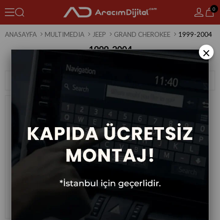
0
ANASAYFA
MULTIMEDIA
JEEP
GRAND CHEROKEE
1999-2004
1999-2004
×
1 Ürün
Sıralama
Filtreleme
Jeep Grand Cheroke Android
Multimedya Sistemi 1999-2004