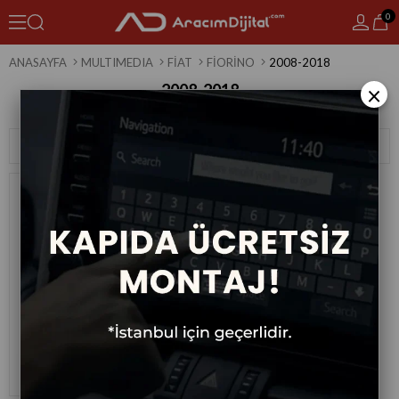
0
ANASAYFA
MULTIMEDIA
FIAT
FIORINO
2008-2018
2008-2018
×
1 Ürün
Sıralama
Filtreleme
Fiat Fiorino Android Multimedya
Sistemi 2008-2018