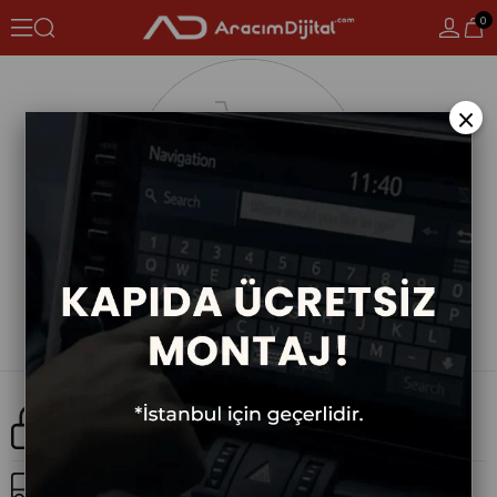
0
×
Güvenli Alışveriş
Ücretsiz Kargo