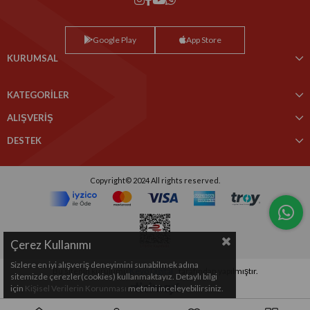
Google Play
App Store
KURUMSAL
KATEGORİLER
ALIŞVERİŞ
DESTEK
Copyright© 2024 All rights reserved.
Çerez Kullanımı
Sizlere en iyi alışveriş deneyimini sunabilmek adına
Bu sitenin kurulumu
Keyo Digital
tarafından yapılmıştır.
sitemizde çerezler(cookies) kullanmaktayız. Detaylı bilgi
için
Kişisel Verilerin Korunması
metnini inceleyebilirsiniz.