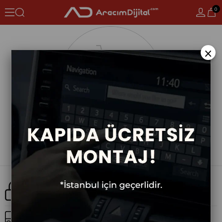
0
×
Güvenli Alışveriş
Ücretsiz Kargo