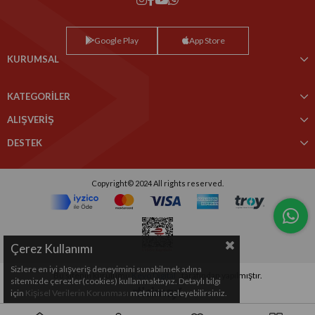
Google Play
App Store
KURUMSAL
KATEGORİLER
ALIŞVERİŞ
DESTEK
Copyright© 2024 All rights reserved.
Çerez Kullanımı
Sizlere en iyi alışveriş deneyimini sunabilmek adına
Bu sitenin kurulumu
Keyo Digital
tarafından yapılmıştır.
sitemizde çerezler(cookies) kullanmaktayız. Detaylı bilgi
için
Kişisel Verilerin Korunması
metnini inceleyebilirsiniz.