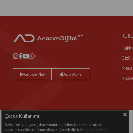
KUR
Hakkı
Gizlil
Mesaf
Google Play
App Store
Kişis
Çerez Kullanımı
Sizlere en iyi alışveriş deneyimini sunabilmek adına sitemizde
Copyright© 2024 All rights reserved.
çerezler(cookies) kullanmaktayız. Detaylı bilgi için
Kişisel Verilerin