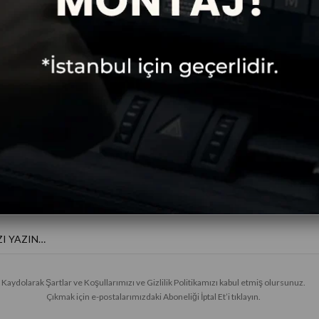
Ücretsiz
Taksitli Alışveriş
Kargo
E-BÜLTENE KAYIT OL
Haberler ve özel fırsatlar için
Kaydolarak Şartlar ve Koşullarımızı ve Gizlilik Politikamızı kabul etmiş olursunuz.
Çıkmak için e-postalarımızdaki Aboneliği İptal Et’i tıklayın.