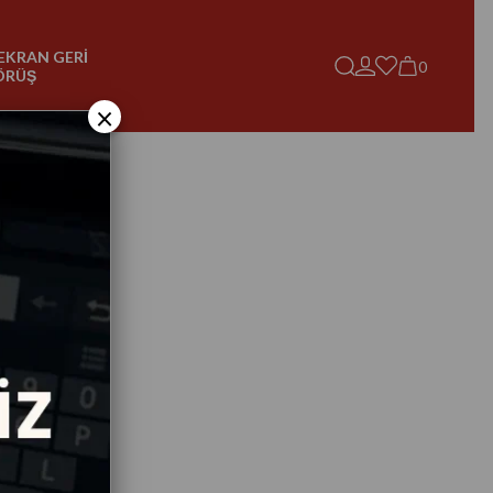
EKRAN GERİ
0
ÖRÜŞ
×