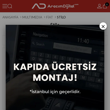
0
ANASAYFA
MULTIMEDIA
FIAT
STILO
Stilo
×
1 Ürün
Sıralama
Filtreleme
Fiat Stilo Android Multimedya
Sistemi 2002-2010