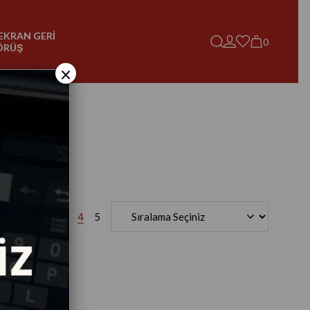
EKRAN GERİ
0
ÖRÜŞ
×