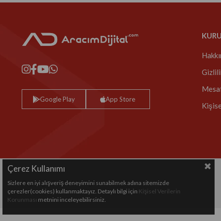
KUR
Hakkı
Gizlil
Mesaf
Google Play
App Store
Kişis
Çerez Kullanımı
Sizlere en iyi alışveriş deneyimini sunabilmek adına sitemizde
Copyright© 2024 All rights reserved.
çerezler(cookies) kullanmaktayız. Detaylı bilgi için
Kişisel Verilerin
Korunması
metnini inceleyebilirsiniz.