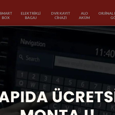
SMART
ELEKTRİKLİ
DVR KAYIT
ALO
ORJİNAL 
BOX
BAGAJ
CİHAZI
AKÜM
G
2007-2009
1 Ürün