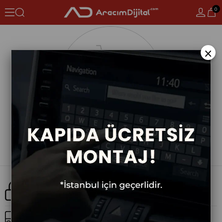
0
×
Güvenli Alışveriş
Ücretsiz Kargo