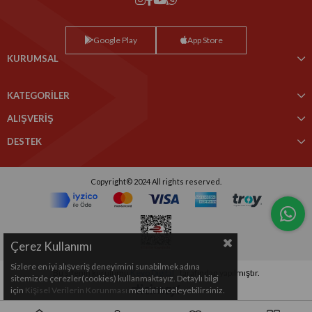
Google Play
App Store
KURUMSAL
KATEGORİLER
ALIŞVERİŞ
DESTEK
Copyright© 2024 All rights reserved.
Çerez Kullanımı
Sizlere en iyi alışveriş deneyimini sunabilmek adına
Bu sitenin kurulumu
Keyo Digital
tarafından yapılmıştır.
sitemizde çerezler(cookies) kullanmaktayız. Detaylı bilgi
için
Kişisel Verilerin Korunması
metnini inceleyebilirsiniz.