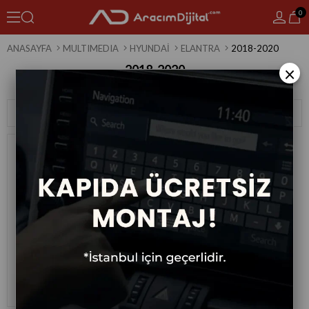
0
ANASAYFA
MULTIMEDIA
HYUNDAI
ELANTRA
2018-2020
2018-2020
×
1 Ürün
Sıralama
Filtreleme
Hyundai Elantra Android
Multimedya Sistemi 2018-2020