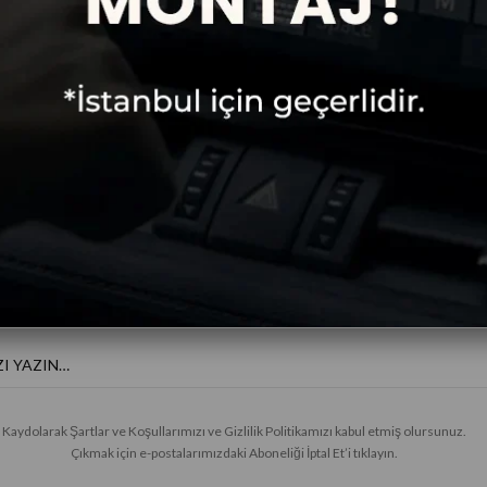
Ücretsiz
Taksitli Alışveriş
Kargo
E-BÜLTENE KAYIT OL
Haberler ve özel fırsatlar için
Kaydolarak Şartlar ve Koşullarımızı ve Gizlilik Politikamızı kabul etmiş olursunuz.
Çıkmak için e-postalarımızdaki Aboneliği İptal Et’i tıklayın.