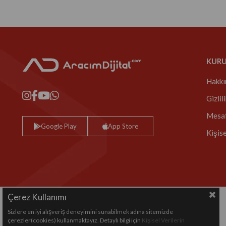
KUR
Hakkı
Gizlil
Mesaf
Google Play
App Store
Kişis
Çerez Kullanımı
Sizlere en iyi alışveriş deneyimini sunabilmek adına sitemizde
Copyright© 2024 All rights reserved.
çerezler(cookies) kullanmaktayız. Detaylı bilgi için
Kişisel Verilerin