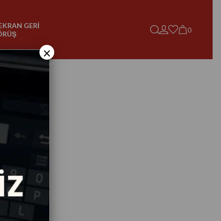
EKRAN GERİ
0
ÖRÜŞ
×