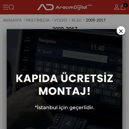
0
ANASAYFA
MULTIMEDIA
VOLVO
XC60
2009-2017
2009-2017
×
1 Ürün
Sıralama
Filtreleme
Volvo Xc 60 Android Multimedya
Sistemi 2009-2017