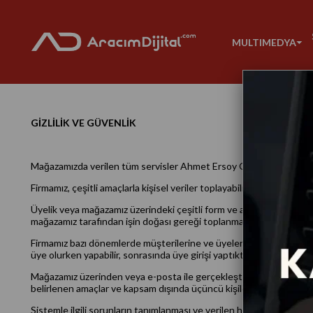
MULTIMEDYA
GİZLİLİK VE GÜVENLİK
Mağazamızda verilen tüm servisler Ahmet Ersoy Otomotiv A.Ş firmamı
Firmamız, çeşitli amaçlarla kişisel veriler toplayabilir. Aşağıda, topl
Üyelik veya mağazamız üzerindeki çeşitli form ve anketlerin doldurulma
mağazamız tarafından işin doğası gereği toplanmaktadır.
Firmamız bazı dönemlerde müşterilerine ve üyelerine kampanya bilgil
üye olurken yapabilir, sonrasında üye girişi yaptıktan sonra hesap bi
Mağazamız üzerinden veya e-posta ile gerçekleştirilen onay sürecinde
belirlenen amaçlar ve kapsam dışında üçüncü kişilere açıklanmayac
Sistemle ilgili sorunların tanımlanması ve verilen hizmet ile ilgili 