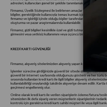
adresleri, kullanıcıları genel bir şekilde tanımlamak ve kapsamlı dem
Firmamız, Üyelik Sözleşmesi ile belirlenen amaçlar ve kapsam dışında
bilgiler, gerektiğinde kullanıcıyla temas kurmak için de kullanılabilir
firmamız ve işbirliği içinde olduğu kişiler tarafından ‘Üyelik Sözleş
oluşturma ve pazar araştırmalarında kullanılabilir.
Firmamız, gizli bilgileri kesinlikle özel ve gizli tutmayı, bunu bir 
girmesini veya yetkisiz kullanımını veya üçüncü bir kişiye ifşasını
KREDİ KARTI GÜVENLİĞİ
Firmamız, alışveriş sitelerimizden alışveriş yapan kredi kartı sahipl
İşlemler sürecine girdiğinizde güvenli bir sitede olduğunuzu anlamak
güvenli bir internet sayfasında olduğunuzu gösterir ve her türlü bilgi
sırasında kullanılan kredi kartı ile ilgili bilgiler alışveriş siteleri
kullanılabilirliği onaylandığı takdirde alışverişe devam edilir. Kart
geçirmesi engellenmiş olur.
Online olarak kredi kartı ile verilen siparişlerin ödeme/fatura/tesli
sitemizden ilk defa sipariş veren müşterilerin siparişlerinin tedari
kontrolü için gerekirse kredi kartı sahibi müşteri ile veya ilgili bank