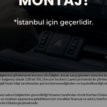
ografik bilgi toplamak amacıyla da kullanılabilir.
 da, talep edilen bilgileri kendisi veya işbirliği içinde olduğu kişiler tar
. Firmamız tarafından talep edilen bilgiler ve kullanıcı tarafından sağlanan b
mesi’ ile belirlenen amaçlar ve kapsam dışında da, üyelerimizin kimliği ifşa 
sır saklama yükümü olarak addetmeyi ve gizliliğin sağlanması ve sürdürülmesi,
 önlemek için gerekli tüm tedbirleri almayı ve gerekli özeni göstermeyi taa
erinin güvenliğini ilk planda tutmaktadır. Kredi kartı bilgileriniz hiçbir şe
 için dikkat etmeniz gereken iki şey vardır. Bunlardan biri tarayıcınızın en 
leriniz şifrelenerek korunur. Bu bilgiler, ancak satış işlemleri sürecine bağ
mizden bağımsız olarak 128 bit SSL (Secure Sockets Layer) protokolü ile şifrele
la ilgili hiçbir bilgi tarafımızdan görüntülenemediğinden ve kaydedilmediğind
mat adresi bilgilerinin güvenilirliği firmamız tarafından Kredi Kartları Dolan
k ve teslimat aşamasına gelebilmesi için öncelikle finansal ve adres/telefon
a ile irtibata geçilmektedir.