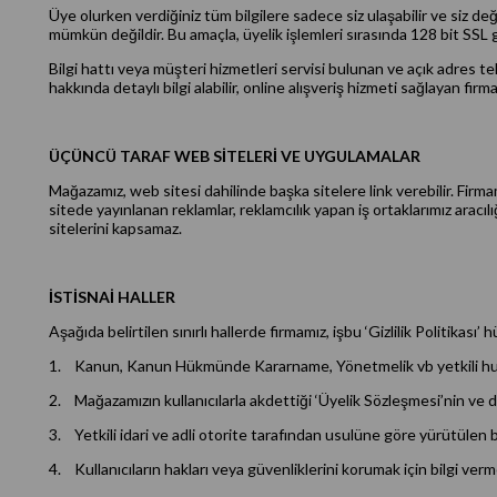
Üye olurken verdiğiniz tüm bilgilere sadece siz ulaşabilir ve siz değiş
mümkün değildir. Bu amaçla, üyelik işlemleri sırasında 128 bit SSL g
Bilgi hattı veya müşteri hizmetleri servisi bulunan ve açık adres tel
hakkında detaylı bilgi alabilir, online alışveriş hizmeti sağlayan firma
ÜÇÜNCÜ TARAF WEB SİTELERİ VE UYGULAMALAR
Mağazamız, web sitesi dahilinde başka sitelere link verebilir. Firmam
sitede yayınlanan reklamlar, reklamcılık yapan iş ortaklarımız aracılı
sitelerini kapsamaz.
İSTİSNAİ HALLER
Aşağıda belirtilen sınırlı hallerde firmamız, işbu ‘Gizlilik Politikası’ 
1. Kanun, Kanun Hükmünde Kararname, Yönetmelik vb yetkili hukuki 
2. Mağazamızın kullanıcılarla akdettiği ‘Üyelik Sözleşmesi’nin ve
3. Yetkili idari ve adli otorite tarafından usulüne göre yürütülen bi
4. Kullanıcıların hakları veya güvenliklerini korumak için bilgi verm