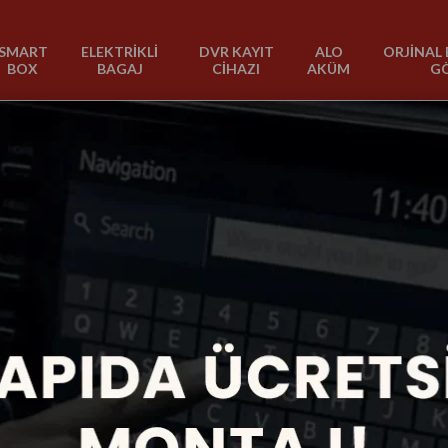
SMART
ELEKTRİKLİ
DVR KAYIT
ALO
ORJİNAL 
BOX
BAGAJ
CİHAZI
AKÜM
G
za aittir ve firmamız tarafından işletilir.
anan kişisel verilerin nasıl ve ne şekilde toplandığı, bu verilerin nasıl ve ne
sı suretiyle üyelerin kendileriyle ilgili bir takım kişisel bilgileri (isim-soy
eri, yeni ürünler hakkında bilgiler, promosyon teklifleri gönderebilir. Üye
lgileri bölümünden seçimi değiştirebilir ya da kendisine gelen bilgilendirme 
, üyelerimiz tarafından mağazamıza elektronik ortamdan iletilen kişisel bil
aktır.
çıkabilecek sorunların veya uyuşmazlıkların hızla çözülmesi için, firmamız ü