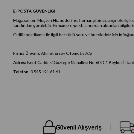
E-POSTA GÜVENLİĞİ
Mağazamızın Müşteri Hizmetleri’ne, herhangi bir siparişinizle ilgili
tarafından görülebilir. Firmamız e-postalarınızdan aktarılan bilgiler
Gizlilik politikamız ile ilgili her türlü soru ve önerileriniz için
info@ara
Firma Ünvanı:
Ahmet Ersoy Otomotiv A.Ş
Adres:
Bent Caddesi Göztepe Mahallesi No:60 D:1 Beykoz İstan
Telefon:
0 545 191 61 61
Güvenli Alışveriş