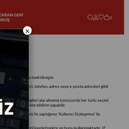
EKRAN GERİ
0
ÖRÜŞ
×
 şekilde korunduğu belirtilmiştir.
isim, firma bilgileri, telefon, adres veya e-posta adresleri gibi)
lerimiz bu gibi bilgileri alıp almama konusunda her türlü seçimi
iletisinde ki linkle bildirim yapabilir.
giler, üyelerimiz ile yaptığımız ‘Kullanıcı Sözleşmesi’ ile
yelerinin IP adreslerini kaydetmekte ve bunu kullanmaktadır. IP