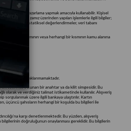
afından doğrudan pazarlama yapmak amacıyla kullanabilir. Kişisel
ilgiler veya mağazamız üzerinden yapılan işlemlerle ilgili bilgiler;
edilmeden çeşitli istatiksel değerlendirmeler, veri tabanı
 gizli bilginin tamamının veya herhangi bir kısmının kamu alanına
hhüt etmektedir.
kilde sistemimizde saklanmamaktadır.
alt satırında bulunan bir anahtar ya da kilit simgesidir. Bu
lı olarak ve verdiğiniz talimat istikametinde kullanılır. Alışveriş
nip sorgulanmak üzere ilgili bankaya ulaştırılır. Kartın
en, üçüncü şahısların herhangi bir koşulda bu bilgileri ile
dırıcılığı’na karşı denetlenmektedir. Bu yüzden, alışveriş
 bilgilerinin doğruluğunun onaylanması gereklidir. Bu bilgilerin