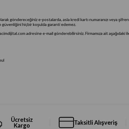
 olarak göndereceğiniz e-postalarda, asla kredi kartı numaranızı veya şifreni
in güvenliğini hiçbir koşulda garanti edemez.
cimdijital.com
adresine e-mail gönderebilirsiniz. Firmamıza ait aşağıdaki ilet
bul
Ücretsiz
Taksitli Alışveriş
Kargo