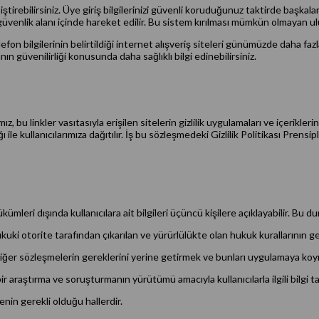
tirebilirsiniz. Üye giriş bilgilerinizi güvenli koruduğunuz taktirde başkaların
üvenlik alanı içinde hareket edilir. Bu sistem kırılması mümkün olmayan ulu
efon bilgilerinin belirtildiği internet alışveriş siteleri günümüzde daha fa
nın güvenilirliği konusunda daha sağlıklı bilgi edinebilirsiniz.
ız, bu linkler vasıtasıyla erişilen sitelerin gizlilik uygulamaları ve içerikl
ğı ile kullanıcılarımıza dağıtılır. İş bu sözleşmedeki Gizlilik Politikası Pren
hükümleri dışında kullanıcılara ait bilgileri üçüncü kişilere açıklayabilir. Bu 
otorite tarafından çıkarılan ve yürürlülükte olan hukuk kurallarının get
 diğer sözleşmelerin gereklerini yerine getirmek ve bunları uygulamaya ko
r araştırma ve soruşturmanın yürütümü amacıyla kullanıcılarla ilgili bilgi t
enin gerekli olduğu hallerdir.