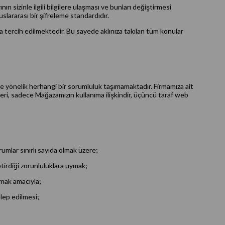
ın sizinle ilgili bilgilere ulaşması ve bunları değiştirmesi
slararası bir şifreleme standardıdır.
zla tercih edilmektedir. Bu sayede aklınıza takılan tüm konular
erine yönelik herhangi bir sorumluluk taşımamaktadır. Firmamıza ait
sipleri, sadece Mağazamızın kullanıma ilişkindir, üçüncü taraf web
durumlar sınırlı sayıda olmak üzere;
irdiği zorunluluklara uymak;
ymak amacıyla;
alep edilmesi;